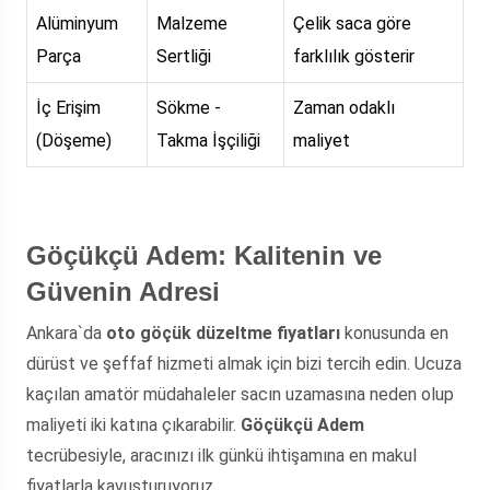
Alüminyum
Malzeme
Çelik saca göre
Parça
Sertliği
farklılık gösterir
İç Erişim
Sökme -
Zaman odaklı
(Döşeme)
Takma İşçiliği
maliyet
Göçükçü Adem: Kalitenin ve
Güvenin Adresi
Ankara`da
oto göçük düzeltme fiyatları
konusunda en
dürüst ve şeffaf hizmeti almak için bizi tercih edin. Ucuza
kaçılan amatör müdahaleler sacın uzamasına neden olup
maliyeti iki katına çıkarabilir.
Göçükçü Adem
tecrübesiyle, aracınızı ilk günkü ihtişamına en makul
fiyatlarla kavuşturuyoruz.