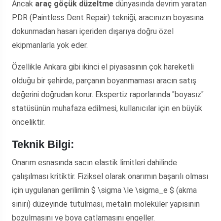
Ancak
araç göçük düzeltme
dünyasında devrim yaratan
PDR (Paintless Dent Repair) tekniği, aracınızın boyasına
dokunmadan hasarı içeriden dışarıya doğru özel
ekipmanlarla yok eder.
Özellikle Ankara gibi ikinci el piyasasının çok hareketli
olduğu bir şehirde, parçanın boyanmaması aracın satış
değerini doğrudan korur. Ekspertiz raporlarında "boyasız"
statüsünün muhafaza edilmesi, kullanıcılar için en büyük
önceliktir.
Teknik Bilgi:
Onarım esnasında sacın elastik limitleri dahilinde
çalışılması kritiktir. Fiziksel olarak onarımın başarılı olması
için uygulanan gerilimin $ \sigma \le \sigma_e $ (akma
sınırı) düzeyinde tutulması, metalin moleküler yapısının
bozulmasını ve boya çatlamasını engeller.