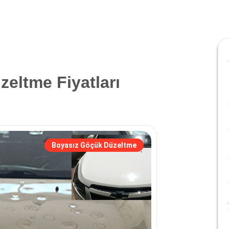
eltme Fiyatları
Boyasız Göçük Düzeltme