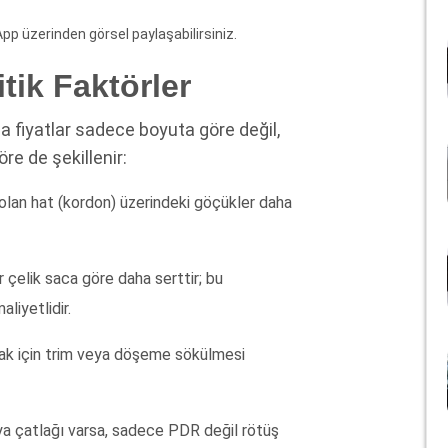
p üzerinden görsel paylaşabilirsiniz.
itik Faktörler
 fiyatlar sadece boyuta göre değil,
re de şekillenir:
olan hat (kordon) üzerindeki göçükler daha
çelik saca göre daha serttir; bu
liyetlidir.
ak için trim veya döşeme sökülmesi
 çatlağı varsa, sadece PDR değil rötüş