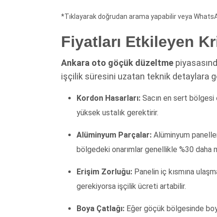
*Tıklayarak doğrudan arama yapabilir veya WhatsAp
Fiyatları Etkileyen Kr
Ankara oto göçük düzeltme
piyasasında
işçilik süresini uzatan teknik detaylara gö
Kordon Hasarları:
Sacın en sert bölgesi 
yüksek ustalık gerektirir.
Alüminyum Parçalar:
Alüminyum paneller 
bölgedeki onarımlar genellikle %30 daha ma
Erişim Zorluğu:
Panelin iç kısmına ulaşm
gerekiyorsa işçilik ücreti artabilir.
Boya Çatlağı:
Eğer göçük bölgesinde boya