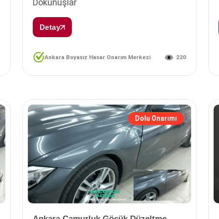
Dokunuşlar
Detay
1
220
Ankara Boyasız Hasar Onarım Merkezi
Dolu Onarımı
Ankara Çamurluk Göçük Düzeltme