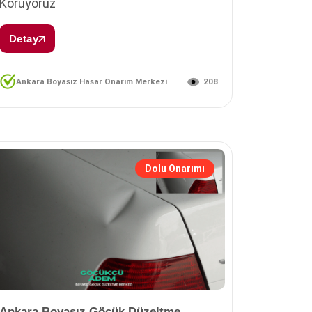
Koruyoruz
Detay
208
Ankara Boyasız Hasar Onarım Merkezi
Dolu Onarımı
Ankara Boyasız Göçük Düzeltme