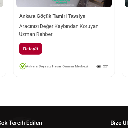
Ankara Göçük Tamiri Tavsiye
Aracınızı Değer Kaybından Koruyan
Uzman Rehber
Detay
6
221
Ankara Boyasız Hasar Onarım Merkezi
Çok Tercih Edilen
Bize U