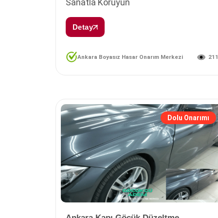
Sanatla Koruyun
Detay
21
Ankara Boyasız Hasar Onarım Merkezi
Dolu Onarımı
Ankara Kapı Göçük Düzeltme