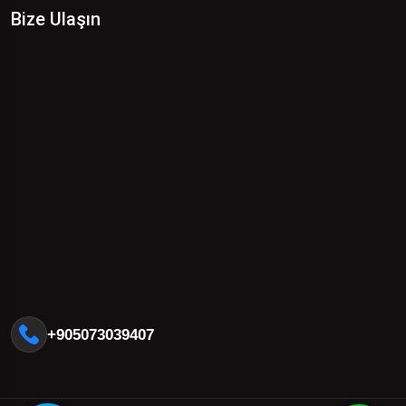
Bize Ulaşın
+905073039407