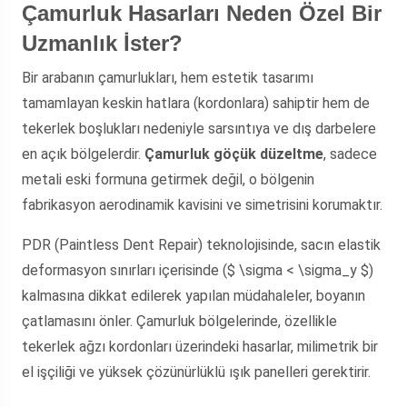
Çamurluk Hasarları Neden Özel Bir
Uzmanlık İster?
Bir arabanın çamurlukları, hem estetik tasarımı
tamamlayan keskin hatlara (kordonlara) sahiptir hem de
tekerlek boşlukları nedeniyle sarsıntıya ve dış darbelere
en açık bölgelerdir.
Çamurluk göçük düzeltme
, sadece
metali eski formuna getirmek değil, o bölgenin
fabrikasyon aerodinamik kavisini ve simetrisini korumaktır.
PDR (Paintless Dent Repair) teknolojisinde, sacın elastik
deformasyon sınırları içerisinde ($ \sigma < \sigma_y $)
kalmasına dikkat edilerek yapılan müdahaleler, boyanın
çatlamasını önler. Çamurluk bölgelerinde, özellikle
tekerlek ağzı kordonları üzerindeki hasarlar, milimetrik bir
el işçiliği ve yüksek çözünürlüklü ışık panelleri gerektirir.