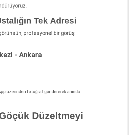
öndürüyoruz.
stalığın Tek Adresi
görünsün, profesyonel bir görüş
ezi - Ankara
App üzerinden fotoğraf göndererek anında
 Göçük Düzeltmeyi