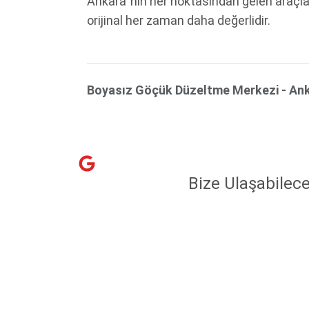
Ankara`nın her noktasından gelen araçl
orijinal her zaman daha değerlidir.
Boyasız Göçük Düzeltme Merkezi - An
Bize Ulaşabilece