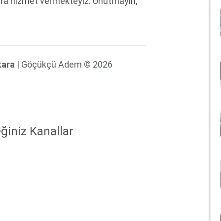
ara hizmet vermekteyiz. Unutmayın,
kara
| Göçükçü Adem © 2026
ğiniz Kanallar