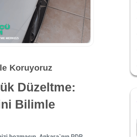
mle Koruyoruz
ük Düzeltme:
ni Bilimle
nizi bozmasın. Ankara`nın PDR