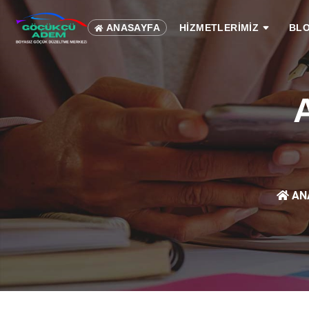
ANASAYFA
HİZMETLERİMİZ
BL
AN