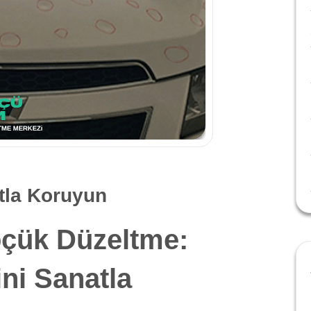
atla Koruyun
çük Düzeltme:
ini Sanatla