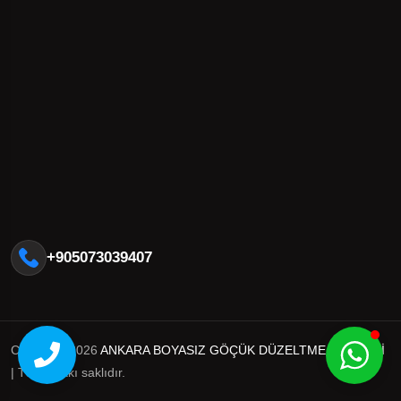
+905073039407
Copyright 2026
ANKARA BOYASIZ GÖÇÜK DÜZELTME MERKEZİ
| Tüm hakkı saklıdır.