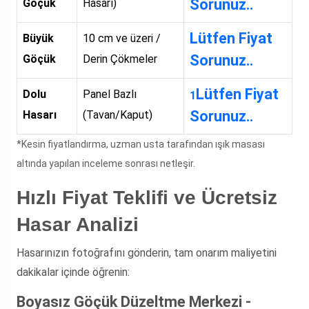
Sorunuz..
Göçük
Hasarı)
Lütfen Fiyat
Büyük
10 cm ve üzeri /
Sorunuz..
Göçük
Derin Çökmeler
Lütfen Fiyat
Dolu
Panel Bazlı
1
Sorunuz..
Hasarı
(Tavan/Kaput)
*Kesin fiyatlandırma, uzman usta tarafından ışık masası
altında yapılan inceleme sonrası netleşir.
Hızlı Fiyat Teklifi ve Ücretsiz
Hasar Analizi
Hasarınızın fotoğrafını gönderin, tam onarım maliyetini
dakikalar içinde öğrenin:
Boyasız Göçük Düzeltme Merkezi -