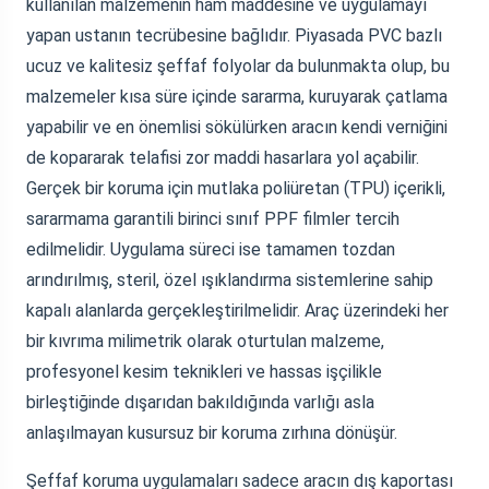
kullanılan malzemenin ham maddesine ve uygulamayı
yapan ustanın tecrübesine bağlıdır. Piyasada PVC bazlı
ucuz ve kalitesiz şeffaf folyolar da bulunmakta olup, bu
malzemeler kısa süre içinde sararma, kuruyarak çatlama
yapabilir ve en önemlisi sökülürken aracın kendi verniğini
de kopararak telafisi zor maddi hasarlara yol açabilir.
Gerçek bir koruma için mutlaka poliüretan (TPU) içerikli,
sararmama garantili birinci sınıf PPF filmler tercih
edilmelidir. Uygulama süreci ise tamamen tozdan
arındırılmış, steril, özel ışıklandırma sistemlerine sahip
kapalı alanlarda gerçekleştirilmelidir. Araç üzerindeki her
bir kıvrıma milimetrik olarak oturtulan malzeme,
profesyonel kesim teknikleri ve hassas işçilikle
birleştiğinde dışarıdan bakıldığında varlığı asla
anlaşılmayan kusursuz bir koruma zırhına dönüşür.
Şeffaf koruma uygulamaları sadece aracın dış kaportası