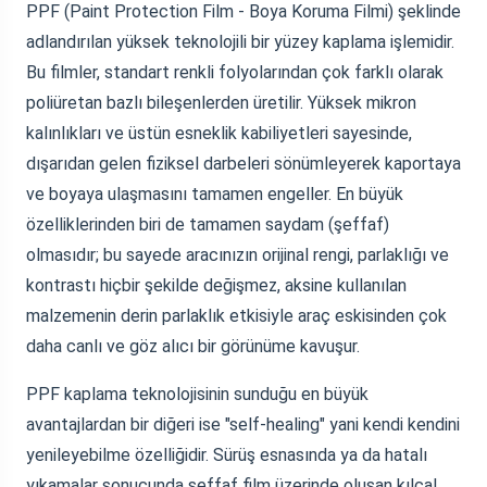
PPF (Paint Protection Film - Boya Koruma Filmi) şeklinde
adlandırılan yüksek teknolojili bir yüzey kaplama işlemidir.
Bu filmler, standart renkli folyolarından çok farklı olarak
poliüretan bazlı bileşenlerden üretilir. Yüksek mikron
kalınlıkları ve üstün esneklik kabiliyetleri sayesinde,
dışarıdan gelen fiziksel darbeleri sönümleyerek kaportaya
ve boyaya ulaşmasını tamamen engeller. En büyük
özelliklerinden biri de tamamen saydam (şeffaf)
olmasıdır; bu sayede aracınızın orijinal rengi, parlaklığı ve
kontrastı hiçbir şekilde değişmez, aksine kullanılan
malzemenin derin parlaklık etkisiyle araç eskisinden çok
daha canlı ve göz alıcı bir görünüme kavuşur.
PPF kaplama teknolojisinin sunduğu en büyük
avantajlardan bir diğeri ise "self-healing" yani kendi kendini
yenileyebilme özelliğidir. Sürüş esnasında ya da hatalı
yıkamalar sonucunda şeffaf film üzerinde oluşan kılcal