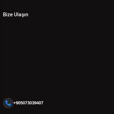
Bize Ulaşın
+905073039407